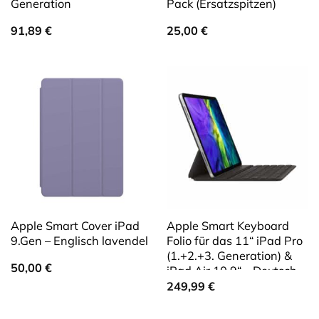
Generation
Pack (Ersatzspitzen)
91,89
€
25,00
€
Apple Smart Cover iPad
Apple Smart Keyboard
9.Gen – Englisch lavendel
Folio für das 11“ iPad Pro
(1.+2.+3. Generation) &
50,00
€
iPad Air 10.9“ – Deutsch
249,99
€