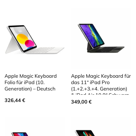
Apple Magic Keyboard
Apple Magic Keyboard für
Folio für iPad (10.
das 11“ iPad Pro
Generation) – Deutsch
(1.+2.+3.+4. Generation)
& iPad Air 10.9“ Schwarz
326,44
€
– Deutsch
349,00
€