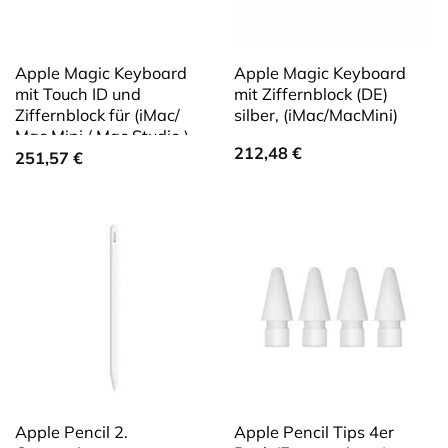
Apple Magic Keyboard
Apple Magic Keyboard
mit Touch ID und
mit Ziffernblock (DE)
Ziffernblock für (iMac/
silber, (iMac/MacMini)
Mac Mini / Mac Studio )
212,48
€
Modelle mit Apple Chip –
251,57
€
Schwarz
Apple Pencil 2.
Apple Pencil Tips 4er