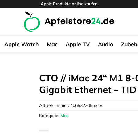
Apple Produkte online kaufen
Apple Watch
Mac
Apple TV
Audio
Zubeh
CTO // iMac 24“ M1 8
Gigabit Ethernet – TID 
Artikelnummer:
4065323055348
Kategorie:
Mac