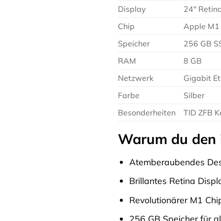
Display
24″ Retin
Chip
Apple M1 
Speicher
256 GB S
RAM
8 GB
Netzwerk
Gigabit E
Farbe
Silber
Besonderheiten
TID ZFB K
Warum du den i
Atemberaubendes Desig
Brillantes Retina Displ
Revolutionärer M1 Chip
256 GB Speicher für al