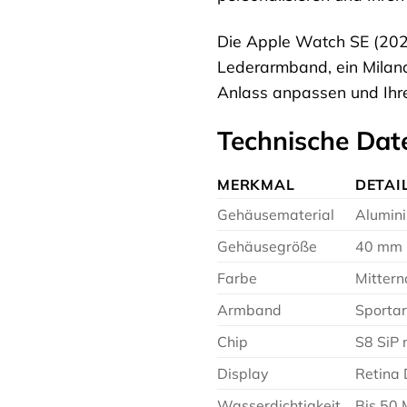
Die Apple Watch SE (2023
Lederarmband, ein Milan
Anlass anpassen und Ihr
Technische Dat
MERKMAL
DETAI
Gehäusematerial
Alumin
Gehäusegröße
40 mm
Farbe
Mittern
Armband
Sportar
Chip
S8 SiP 
Display
Retina 
Wasserdichtigkeit
Bis 50 