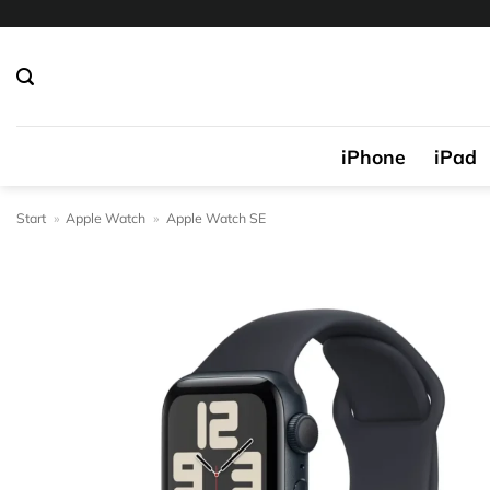
Zum
Inhalt
springen
iPhone
iPad
Start
»
Apple Watch
»
Apple Watch SE