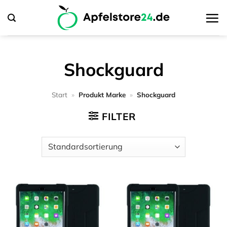
Zum
Inhalt
springen
Shockguard
Start
»
Produkt Marke
»
Shockguard
FILTER