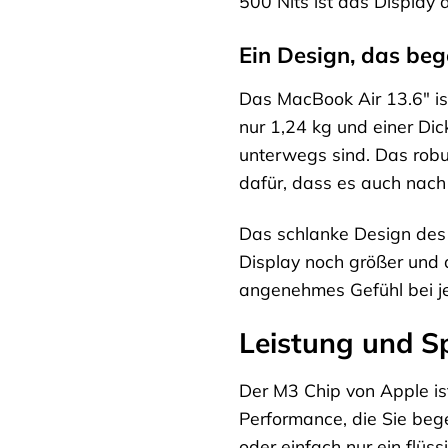
500 Nits ist das Display 
Ein Design, das bege
Das MacBook Air 13.6″ is
nur 1,24 kg und einer Dick
unterwegs sind. Das rob
dafür, dass es auch nach
Das schlanke Design des 
Display noch größer und
angenehmes Gefühl bei j
Leistung und Sp
Der M3 Chip von Apple is
Performance, die Sie beg
oder einfach nur ein flü