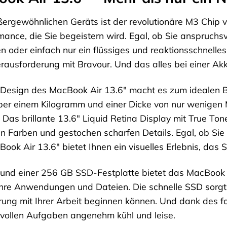
ergewöhnlichen Geräts ist der revolutionäre M3 Chip 
mance, die Sie begeistern wird. Egal, ob Sie anspruchs
 oder einfach nur ein flüssiges und reaktionsschnell
erausforderung mit Bravour. Und das alles bei einer Akk
Design des MacBook Air 13.6″ macht es zum idealen Begl
er einem Kilogramm und einer Dicke von nur wenigen M
it. Das brillante 13.6″ Liquid Retina Display mit True T
en Farben und gestochen scharfen Details. Egal, ob Sie
Book Air 13.6″ bietet Ihnen ein visuelles Erlebnis, das 
 und einer 256 GB SSD-Festplatte bietet das MacBook 
Ihre Anwendungen und Dateien. Die schnelle SSD sorgt 
ung mit Ihrer Arbeit beginnen können. Und dank des fo
vollen Aufgaben angenehm kühl und leise.