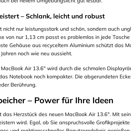
auch bei hellem Umgebungslicht gut lesbar.
istert – Schlank, leicht und robust
t nicht nur leistungsstark und schön, sondern auch ung
e von nur 1,13 cm passt es problemlos in jede Tasche und
uste Gehäuse aus recyceltem Aluminium schützt das M
 Jahren noch wie neu aussieht.
MacBook Air 13.6″ wird durch die schmalen Displayrän
 das Notebook noch kompakter. Die abgerundeten Ecke
eder Berührung.
eicher – Power für Ihre Ideen
t das Herzstück des neuen MacBook Air 13.6″. Mit sein
eistern wird. Egal, ob Sie anspruchsvolle Grafikprojek
ssiges und reaktionsschnelles Benutzererlebnis genieße