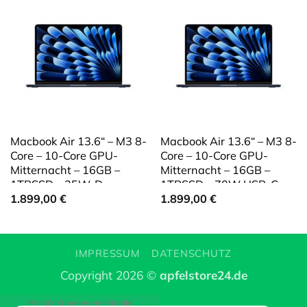
Macbook Air 13.6“ – M3 8-
Macbook Air 13.6“ – M3 8-
Core – 10-Core GPU-
Core – 10-Core GPU-
Mitternacht – 16GB –
Mitternacht – 16GB –
1TBSSD – 35W-D
1TBSSD – 70W USB-C
Power
1.899,00
€
1.899,00
€
IMPRESSUM
DATENSCHUTZ
Copyright 2026 ©
apfelstore24.de