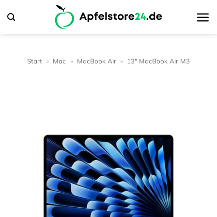
Zum
Inhalt
springen
Start
»
Mac
»
MacBook Air
»
13" MacBook Air M3