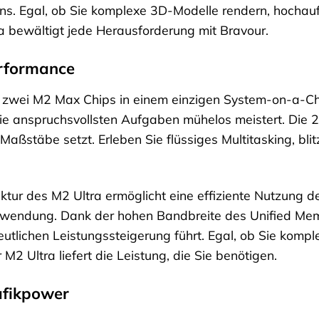
ons. Egal, ob Sie komplexe 3D-Modelle rendern, hochau
ra bewältigt jede Herausforderung mit Bravour.
erformance
t zwei M2 Max Chips in einem einzigen System-on-a-Ch
die anspruchsvollsten Aufgaben mühelos meistert. Die 
Maßstäbe setzt. Erleben Sie flüssiges Multitasking, bli
itektur des M2 Ultra ermöglicht eine effiziente Nutzung 
nwendung. Dank der hohen Bandbreite des Unified Mem
eutlichen Leistungssteigerung führt. Egal, ob Sie kom
M2 Ultra liefert die Leistung, die Sie benötigen.
afikpower