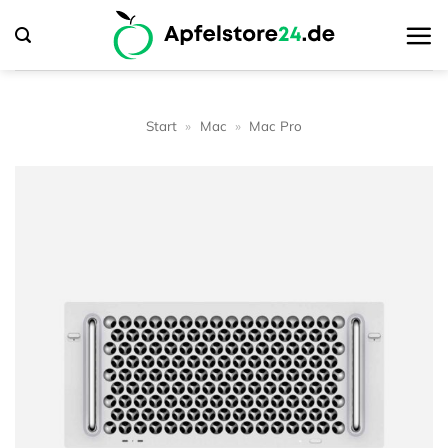
Zum
Inhalt
springen
Start
»
Mac
»
Mac Pro