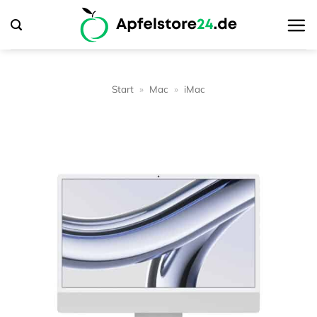
Zum
Inhalt
springen
Start
»
Mac
»
iMac