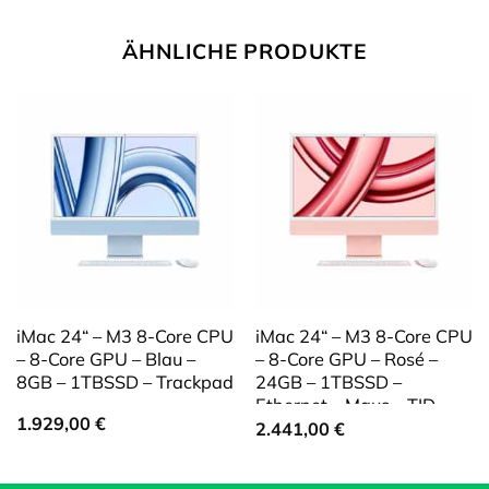
ÄHNLICHE PRODUKTE
iMac 24“ – M3 8-Core CPU
iMac 24“ – M3 8-Core CPU
– 8-Core GPU – Blau –
– 8-Core GPU – Rosé –
8GB – 1TBSSD – Trackpad
24GB – 1TBSSD –
Ethernet – Maus – TID-
1.929,00
€
ZFB
2.441,00
€