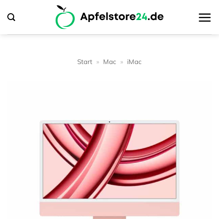
Zum
Inhalt
springen
Start
»
Mac
»
iMac