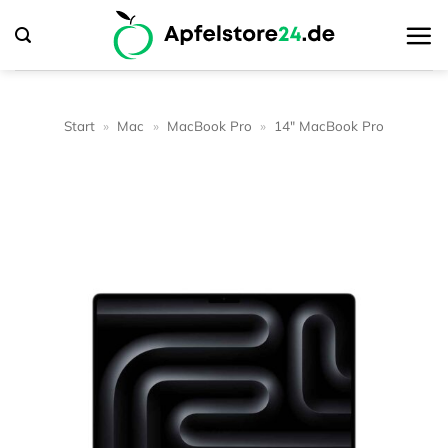
Zum
Inhalt
springen
Start
»
Mac
»
MacBook Pro
»
14" MacBook Pro