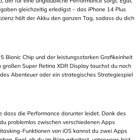
, der für eine unglaubliche Performance sorgt. Egal,
fgaben gleichzeitig erledigst – das iPhone 14 Plus
fizienz hält der Akku den ganzen Tag, sodass du dich
 Bionic Chip und der leistungsstarken Grafikeinheit
em großen Super Retina XDR Display tauchst du noch
endes Abenteuer oder ein strategisches Strategiespiel
e dass die Performance darunter leidet. Dank des
t du problemlos zwischen verschiedenen Apps
titasking-Funktionen von iOS kannst du zwei Apps
ehen. Egal, ob du im Büro arbeitest, unterwegs bist