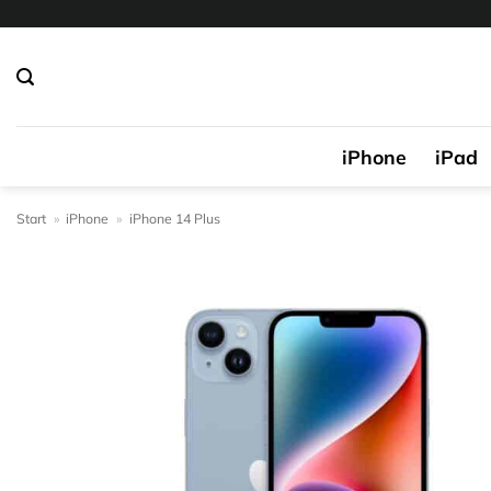
Zum
Inhalt
springen
iPhone
iPad
Start
»
iPhone
»
iPhone 14 Plus