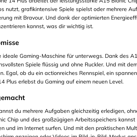
e 14 Plus arbeitet der leistungsstarke A15 Bionic Chip
 nutzt, grafikintensive Spiele spielst oder mehrere Au
erung mit Bravour. Und dank der optimierten Energieef
entrieren kannst, was dir wichtig ist.
omisse
ie ideale Gaming-Maschine für unterwegs. Dank des A15
chsvollsten Spiele flüssig und ohne Ruckler. Und mit d
 ein. Egal, ob du ein actionreiches Rennspiel, ein spann
 14 Plus erlebst du Gaming auf einem neuen Level.
 gemacht
annst du mehrere Aufgaben gleichzeitig erledigen, ohn
nic Chip und des großzügigen Arbeitsspeichers kanns
n und im Internet surfen. Und mit den praktischen Mul
schirm anzeigen oder Videos im Bild-in-Bild-Modus ans