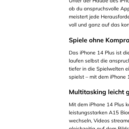
Unter der Haube des iPhon
ob du anspruchsvolle Apps
meistert jede Herausford
voll und ganz auf das konz
Spiele ohne Kompr
Das iPhone 14 Plus ist d
laufen selbst die anspru
tiefer in die Spielwelten
spielst – mit dem iPhone
Multitasking leicht
Mit dem iPhone 14 Plus k
leistungsstarken A15 Bio
wechseln, Videos streame
gleichzeitig auf dem Bild