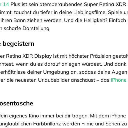
e 14
Plus ist sein atemberaubendes Super Retina XDR Di
mmt, tauchst du tiefer in deine Lieblingsfilme, Spiele u
in ihren Bann ziehen werden. Und die Helligkeit? Einfa
n scharfe Darstellung.
ie begeistern
r Retina XDR Display ist mit höchster Präzision gestal
önntest, wenn du es darauf anlegen würdest. Und dank 
verhältnisse deiner Umgebung an, sodass deine Augen
er die neuesten Urlaubsbilder anschaust – das
iPhone
Hosentasche
t dein eigenes Kino immer bei dir tragen. Mit dem iPhon
nglaublichen Farbbrillanz werden Filme und Serien zu e