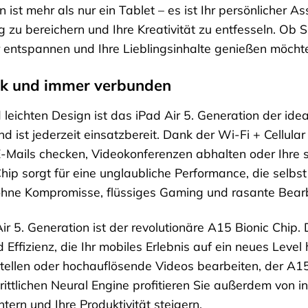
 ist mehr als nur ein Tablet – es ist Ihr persönlicher A
tag zu bereichern und Ihre Kreativität zu entfesseln. 
 entspannen und Ihre Lieblingsinhalte genießen möchten,
ark und immer verbunden
eichten Design ist das iPad Air 5. Generation der ideale
d ist jederzeit einsatzbereit. Dank der Wi-Fi + Cellula
E-Mails checken, Videokonferenzen abhalten oder Ihre 
Chip sorgt für eine unglaubliche Performance, die selb
 ohne Kompromisse, flüssiges Gaming und rasante Bear
ir 5. Generation ist der revolutionäre A15 Bionic Chip
Effizienz, die Ihr mobiles Erlebnis auf ein neues Level h
ellen oder hochauflösende Videos bearbeiten, der A15
rittlichen Neural Engine profitieren Sie außerdem von i
htern und Ihre Produktivität steigern.