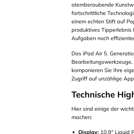
atemberaubende Kunstwerk
fortschrittliche Technolo
einem echten Stift auf Pa
produktives Tipperlebnis 
Aufgaben noch effizienter
Das iPad Air 5. Generation
Bearbeitungswerkzeuge, u
komponieren Sie Ihre eig
Zugriff auf unzählige Apps
Technische High
Hier sind einige der wich
machen:
Display:
10,9″ Liquid R