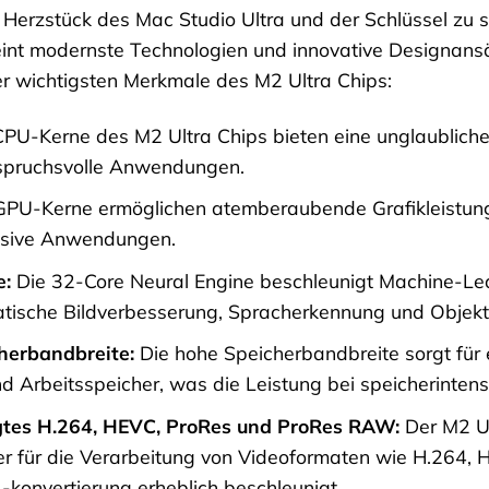
s Herzstück des Mac Studio Ultra und der Schlüssel zu
nt modernste Technologien und innovative Designansät
der wichtigsten Merkmale des M2 Ultra Chips:
PU-Kerne des M2 Ultra Chips bieten eine unglaubliche 
spruchsvolle Anwendungen.
PU-Kerne ermöglichen atemberaubende Grafikleistunge
ensive Anwendungen.
e:
Die 32-Core Neural Engine beschleunigt Machine-Le
tische Bildverbesserung, Spracherkennung und Objek
herbandbreite:
Die hohe Speicherbandbreite sorgt für 
 Arbeitsspeicher, was die Leistung bei speicherinten
tes H.264, HEVC, ProRes und ProRes RAW:
Der M2 Ul
r für die Verarbeitung von Videoformaten wie H.264
konvertierung erheblich beschleunigt.