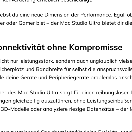
ebst du eine neue Dimension der Performance. Egal, ob
er oder Gamer bist – der Mac Studio Ultra bietet dir di
onnektivität ohne Kompromisse
nicht nur leistungsstark, sondern auch unglaublich viel
icherplatz und Bandbreite für selbst die anspruchsvolls
le deine Geräte und Peripheriegeräte problemlos ansch
r des Mac Studio Ultra sorgt für einen reibungslosen M
gen gleichzeitig auszuführen, ohne Leistungseinbuße
e 3D-Modelle oder analysiere riesige Datensätze – der 
 nur ausreichend Speicherplatz für deine Projekte, sond