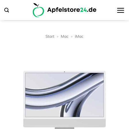
Zum
Inhalt
springen
Start
»
Mac
»
iMac