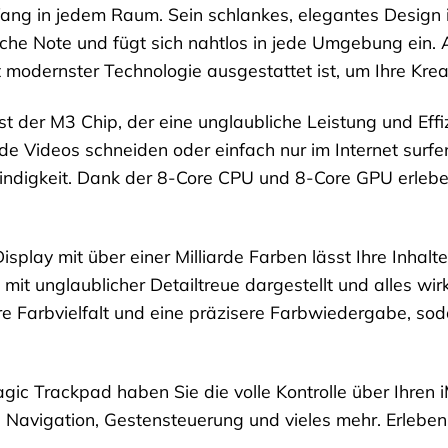
ckfang in jedem Raum. Sein schlankes, elegantes Desig
iche Note und fügt sich nahtlos in jede Umgebung ein. 
t modernster Technologie ausgestattet ist, um Ihre Kreat
t der M3 Chip, der eine unglaubliche Leistung und Effi
e Videos schneiden oder einfach nur im Internet surfe
digkeit. Dank der 8-Core CPU und 8-Core GPU erleben
Display mit über einer Milliarde Farben lässt Ihre Inhal
it unglaublicher Detailtreue dargestellt und alles wir
re Farbvielfalt und eine präzisere Farbwiedergabe, sodas
gic Trackpad haben Sie die volle Kontrolle über Ihren i
 Navigation, Gestensteuerung und vieles mehr. Erleben 