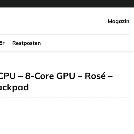
Magazin
ör
Restposten
CPU – 8-Core GPU – Rosé –
ackpad