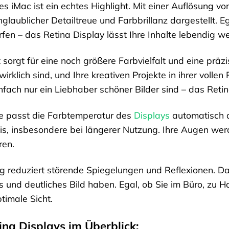
s iMac ist ein echtes Highlight. Mit einer Auflösung v
nglaublicher Detailtreue und Farbbrillanz dargestellt. 
urfen – das Retina Display lässt Ihre Inhalte lebendig w
sorgt für eine noch größere Farbvielfalt und eine prä
irklich sind, und Ihre kreativen Projekte in ihrer vollen 
infach nur ein Liebhaber schöner Bilder sind – das Reti
ie passt die Farbtemperatur des
Displays
automatisch a
s, insbesondere bei längerer Nutzung. Ihre Augen wer
ren.
ng reduziert störende Spiegelungen und Reflexionen. Da
 und deutliches Bild haben. Egal, ob Sie im Büro, zu H
timale Sicht.
ina Displays im Überblick: