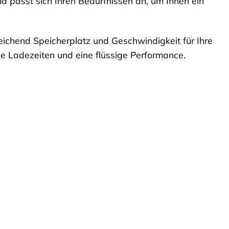
d passt sich Ihren Bedürfnissen an, um Ihnen ein
eichend Speicherplatz und Geschwindigkeit für Ihre
ze Ladezeiten und eine flüssige Performance.