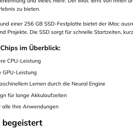
erkennung und vieles mehr. Der iMac lernt von Ihnen un
lebnis zu bieten.
 und einer 256 GB SSD-Festplatte bietet der iMac ausr
 Projekte. Die SSD sorgt für schnelle Startzeiten, kur
 Chips im Überblick:
lere CPU-Leistung
re GPU-Leistung
schinellem Lernen durch die Neural Engine
ign für lange Akkulaufzeiten
ür alle Ihre Anwendungen
 begeistert