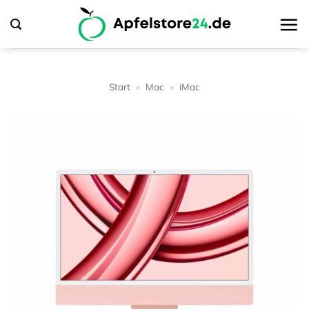
Zum
Inhalt
springen
Start
»
Mac
»
iMac