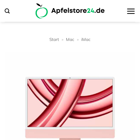
Zum
Inhalt
springen
Start
»
Mac
»
iMac