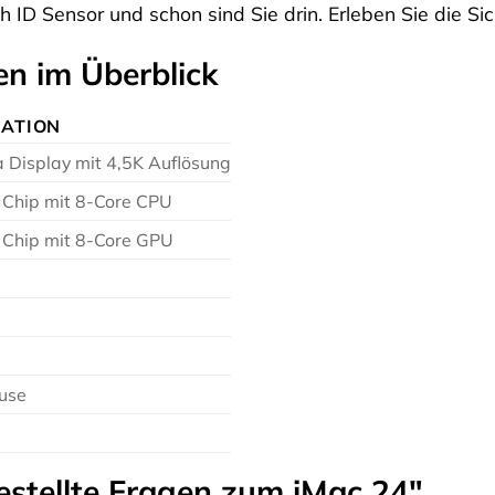
h ID Sensor und schon sind Sie drin. Erleben Sie die Si
en im Überblick
KATION
a Display mit 4,5K Auflösung
Chip mit 8-Core CPU
Chip mit 8-Core GPU
use
estellte Fragen zum iMac 24″