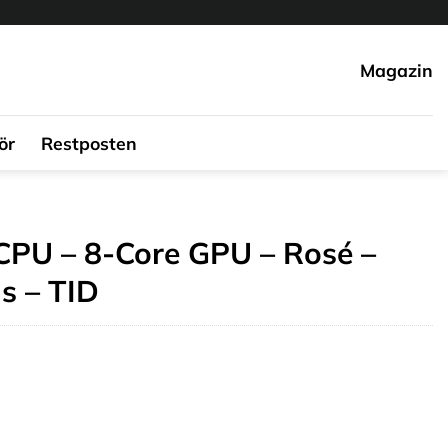
Magazin
ör
Restposten
CPU – 8-Core GPU – Rosé –
s – TID