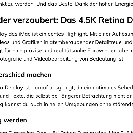
kt zu werden. Und das Beste: Dank der hohen Energiee
 der verzaubert: Das 4.5K Retina D
ay des iMac ist ein echtes Highlight. Mit einer Auflösu
deos und Grafiken in atemberaubender Detailtreue und 
für eine präzise und realitätsnahe Farbwiedergabe, d
Fotografie und Videobearbeitung von Bedeutung ist.
terschied machen
a Display ist darauf ausgelegt, dir ein optimales Seherl
und Texte, die selbst bei längerer Betrachtung nicht a
ng kannst du auch in hellen Umgebungen ohne störende
ig werden
euen Dimension. Das 4.5K Retina Display des iMac 24″ 