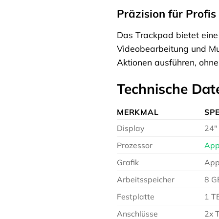
Präzision für Profis
Das Trackpad bietet eine
Videobearbeitung und Mus
Aktionen ausführen, ohne 
Technische Dat
MERKMAL
SPE
Display
24″
Prozessor
App
Grafik
App
Arbeitsspeicher
8 G
Festplatte
1 T
Anschlüsse
2x 