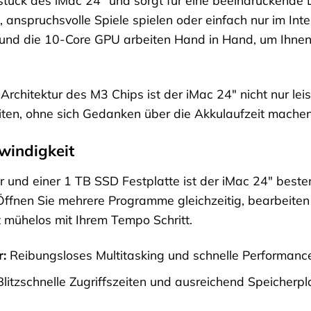
stück des iMac 24″ und sorgt für eine beeindruckende L
, anspruchsvolle Spiele spielen oder einfach nur im Int
und die 10-Core GPU arbeiten Hand in Hand, um Ihnen 
n Architektur des M3 Chips ist der iMac 24″ nicht nur le
ten, ohne sich Gedanken über die Akkulaufzeit mache
windigkeit
 und einer 1 TB SSD Festplatte ist der iMac 24″ besten
fnen Sie mehrere Programme gleichzeitig, bearbeiten 
t mühelos mit Ihrem Tempo Schritt.
r:
Reibungsloses Multitasking und schnelle Performanc
litzschnelle Zugriffszeiten und ausreichend Speicherpla