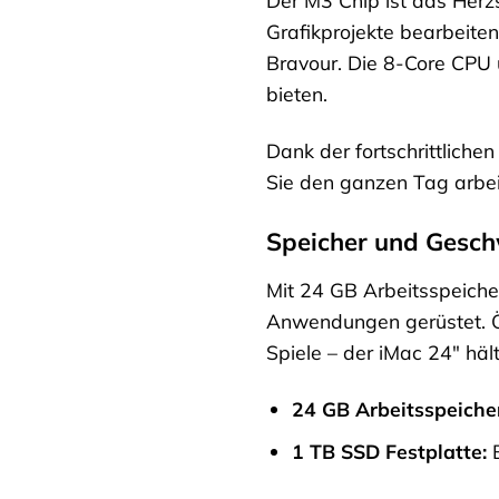
Der M3 Chip ist das Herz
Grafikprojekte bearbeiten
Bravour. Die 8-Core CPU 
bieten.
Dank der fortschrittliche
Sie den ganzen Tag arbei
Speicher und Gesch
Mit 24 GB Arbeitsspeicher
Anwendungen gerüstet. Öf
Spiele – der iMac 24″ häl
24 GB Arbeitsspeiche
1 TB SSD Festplatte:
B