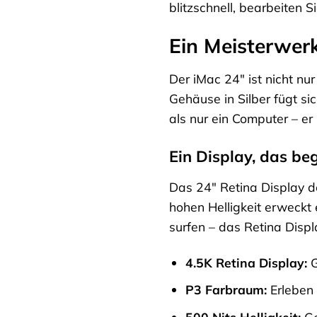
blitzschnell, bearbeiten 
Ein Meisterwer
Der iMac 24″ ist nicht nu
Gehäuse in Silber fügt si
als nur ein Computer – er 
Ein Display, das beg
Das 24″ Retina Display de
hohen Helligkeit erweckt 
surfen – das Retina Displ
4.5K Retina Display:
G
P3 Farbraum:
Erleben 
500 Nits Helligkeit:
Ge