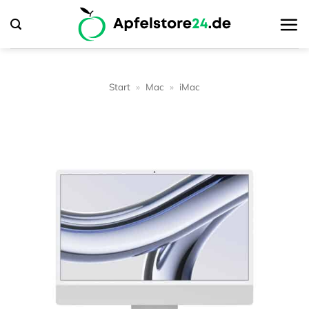
Zum
Inhalt
springen
Start
»
Mac
»
iMac