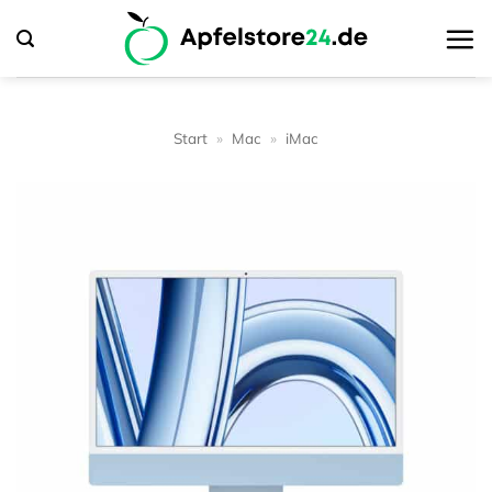
Zum
Inhalt
springen
Start
»
Mac
»
iMac