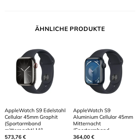
ÄHNLICHE PRODUKTE
AppleWatch S9 Edelstahl
AppleWatch S9
Cellular 45mm Graphit
Aluminium Cellular 45mm
(Sportarmband
Mitternacht
mitternacht) M/L
(Sportarmband
mitternacht) M/L
573,76
€
364,00
€